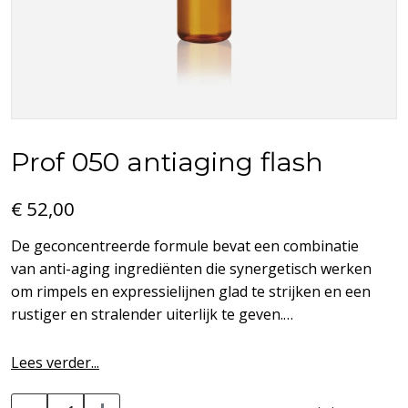
Prof 050 antiaging flash
€ 52,00
De geconcentreerde formule bevat een combinatie
van anti-aging ingrediënten die synergetisch werken
om rimpels en expressielijnen glad te strijken en een
rustiger en stralender uiterlijk te geven.
antiaging flash ampullen is een intensieve anti-aging
Lees verder...
behandeling voor alle huidtypes die wereldwijd werkt
tegen de tekenen van huidveroudering en een