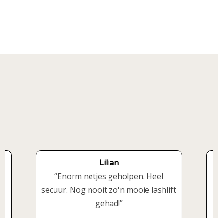
Lilian
Enorm netjes geholpen. Heel
secuur. Nog nooit zo'n mooie lashlift
gehad!
H