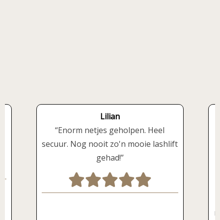
Lilian
Enorm netjes geholpen. Heel
secuur. Nog nooit zo'n mooie lashlift
gehad!
He
wa
v
mo