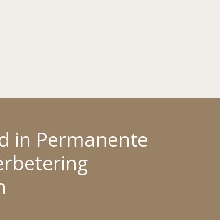
en ontspannen sfeer waarbij de tijd
werd genomen en ik al mijn vragen
kon stellen.
Afspraken gemaakt voor de
behandelingen waar ik nu met veel
vertrouwen naar uitzie!!
rd in Permanente
rbetering
n