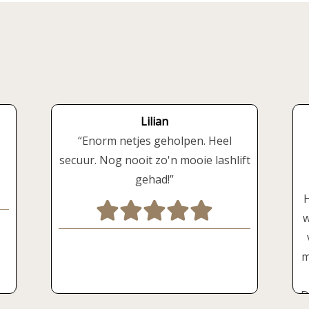
Lilian
Enorm netjes geholpen. Heel
secuur. Nog nooit zo'n mooie lashlift
gehad!
H
w
m
D