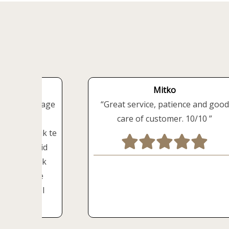
Mitko
 fijne massage
Great service, patience and good
tig de tijd
care of customer. 10/10
ed mogelijk te
rg uitgebreid
l vriendelijk
en volgende
, dankjewel