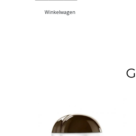
Winkelwagen
THE CREAM 50ml
• Stopt de tekenen van huidveroudering
• Op basis van Longevity-Guard dat de leven
• Krachtige cocktail van hydralonzuur, vitam
• Voor normale tot droge huid
G