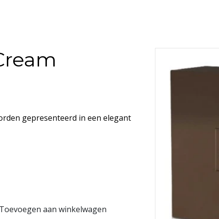
Cream
orden gepresenteerd in een elegant
tegen rimpels, donkere vlekken,
 met LPA, een intelligent actief
Toevoegen aan winkelwagen