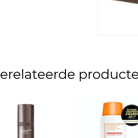
sduur van de huidcellen verlengt
ine C en microcollageen
erelateerde product