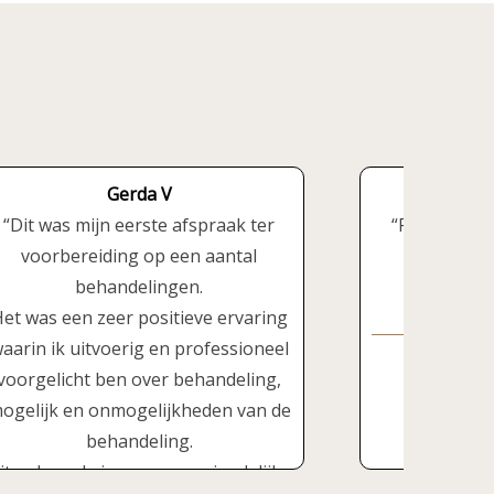
Gerda V
Dit was mijn eerste afspraak ter
Fijne en pr
voorbereiding op een aantal
behandelingen.
et was een zeer positieve ervaring
aarin ik uitvoerig en professioneel
voorgelicht ben over behandeling,
ogelijk en onmogelijkheden van de
behandeling.
it gebeurde in een zeer vriendelijke