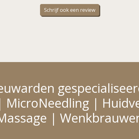
Schrijf ook een review
euwarden gespecialisee
 MicroNeedling | Huidve
Massage | Wenkbrauwe