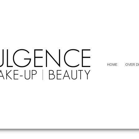
HOME
OVER D