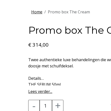
Home
Promo box The Cream
Promo box The 
€ 314,00
Twee authentieke luxe behandelingen die w
doosje met schuifdeksel.
Details
THE SERUM 50ml
• Buitengewoon anti-aging serum dat werkt 
Lees verder...
verslappingen en droogheid
-
+
• Op basis van Longevity Guard gecombineerd
ingrediënt dat de huid traint