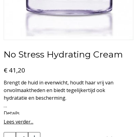
No Stress Hydrating Cream
€ 41,20
Brengt de huid in evenwicht, houdt haar vrij van
onvolmaaktheden en biedt tegelijkertijd ook
hydratatie en bescherming.
Details
Stap 3: Normale tot gemengde huid
Lees verder...
• Crème met een fluweelzachte lichte textuur die de
huid onmiddellijk hydrateert, versterkt en laat stralen.