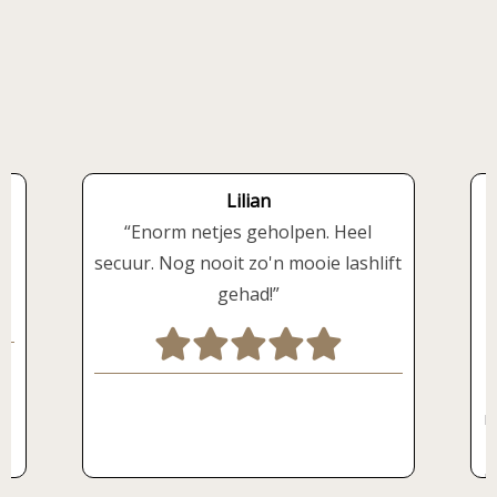
Lilian
Enorm netjes geholpen. Heel
secuur. Nog nooit zo'n mooie lashlift
gehad!
H
w
m
D