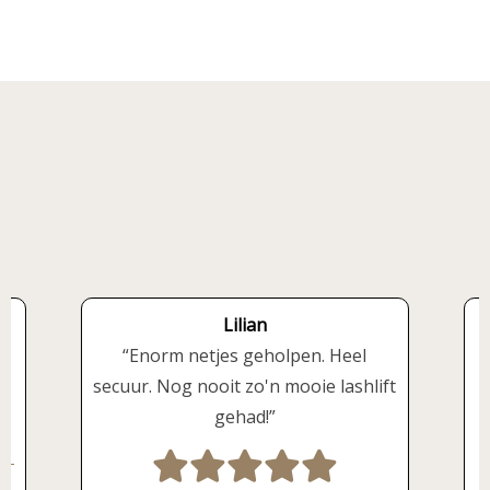
Lilian
Enorm netjes geholpen. Heel
secuur. Nog nooit zo'n mooie lashlift
gehad!
H
w