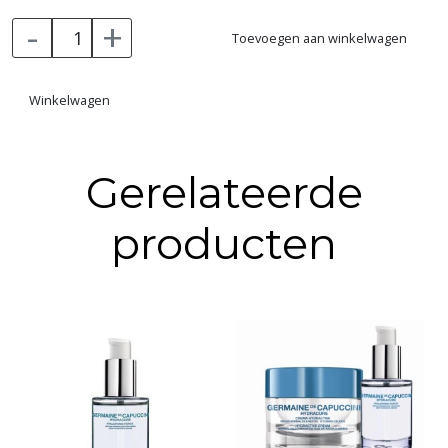
Masker met krachtige technologie die intens
-
+
vochtinbrengend zijn en de huid zacht maken.
Toevoegen aan winkelwagen
Vanaf 20 jaar
Winkelwagen
Details
WERKING EN RESULTATEN
Gerelateerde
• Zorgt voor een onmiddellijke, intense en langdurige
hydratatie.
producten
• Beschermt de huid tegen uitdroging en extreme
weersomstandigheden.
Inhoud: 75ml